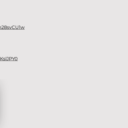
pm28svCU1w
KslJPY0