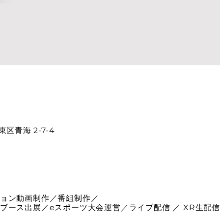
東区青海 2-7-4
ョン動画制作／番組制作／
ブース出展／eスポーツ大会運営／ライブ配信 ／ XR生配