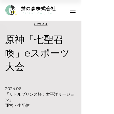
蛍の森株式会社
Firest Co.,Ltd.
VIEW ALL
原神「七聖召
喚」eスポーツ
大会
2024.06
「リトルプリンス杯：太平洋リージョ
ン」
運営・生配信